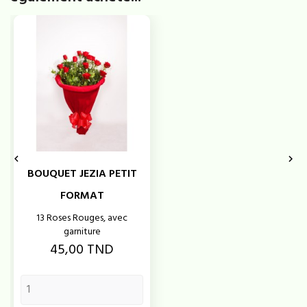


BOUQUET JEZIA PETIT
FORMAT
13 Roses Rouges, avec
garniture
Prix
45,00 TND