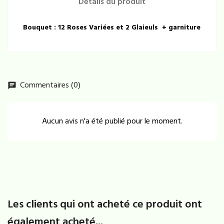
Détails du produit
Bouquet : 12 Roses Variées et 2 Glaieuls + garniture
Commentaires (0)
chat
Aucun avis n'a été publié pour le moment.
Les clients qui ont acheté ce produit ont
également acheté...